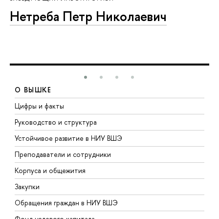
Нетреба Петр Николаевич
О ВЫШКЕ
Цифры и факты
Л
Руководство и структура
Д
Устойчивое развитие в НИУ ВШЭ
О
Преподаватели и сотрудники
П
Корпуса и общежития
В
Закупки
П
Обращения граждан в НИУ ВШЭ
А
Фонд целевого капитала
Д