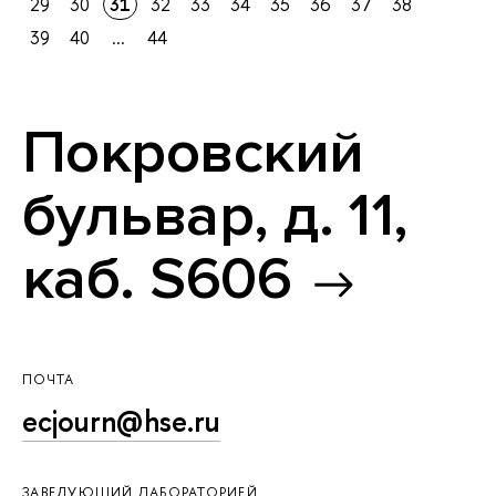
29
30
31
32
33
34
35
36
37
38
39
40
...
44
Покровский
бульвар, д. 11,
каб. S606
ПОЧТА
ecjourn@hse.ru
ЗАВЕДУЮЩИЙ ЛАБОРАТОРИЕЙ