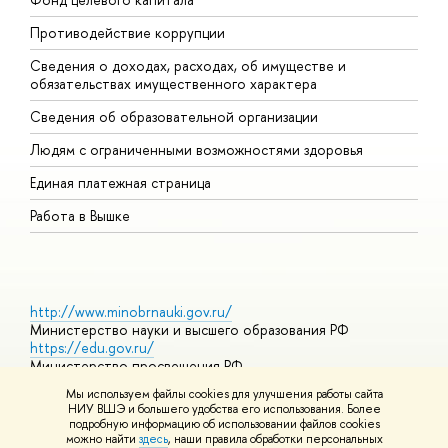
Противодействие коррупции
Ц
Сведения о доходах, расходах, об имуществе и
Б
обязательствах имущественного характера
О
Сведения об образовательной организации
О
Людям с ограниченными возможностями здоровья
Единая платежная страница
Работа в Вышке
http://www.minobrnauki.gov.ru/
Министерство науки и высшего образования РФ
https://edu.gov.ru/
Министерство просвещения РФ
https://elearning.hse.ru/mooc
Мы используем файлы cookies для улучшения работы сайта
Массовые открытые онлайн-курсы
НИУ ВШЭ и большего удобства его использования. Более
подробную информацию об использовании файлов cookies
можно найти
здесь
, наши правила обработки персональных