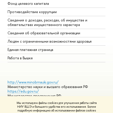
Фонд целевого капитала
Д
Противодействие коррупции
Ц
Сведения о доходах, расходах, об имуществе и
Б
обязательствах имущественного характера
О
Сведения об образовательной организации
О
Людям с ограниченными возможностями здоровья
Единая платежная страница
Работа в Вышке
http://www.minobrnauki.gov.ru/
Министерство науки и высшего образования РФ
https://edu.gov.ru/
Министерство просвещения РФ
https://elearning.hse.ru/mooc
Мы используем файлы cookies для улучшения работы сайта
Массовые открытые онлайн-курсы
НИУ ВШЭ и большего удобства его использования. Более
подробную информацию об использовании файлов cookies