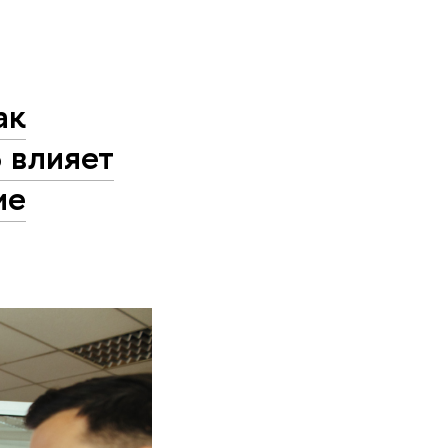
ак
 влияет
ие