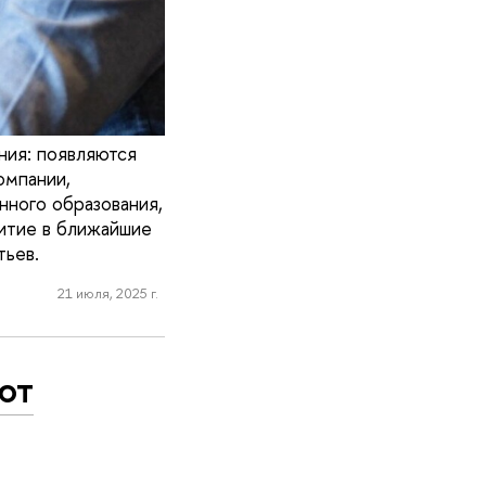
ния: появляются
омпании,
нного образования,
витие в ближайшие
тьев.
21 июля, 2025 г.
ют