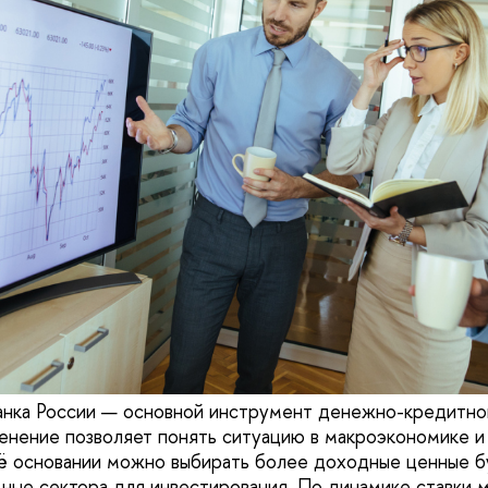
анка России — основной инструмент денежно-кредитно
менение позволяет понять ситуацию в макроэкономике и
ё основании можно выбирать более доходные ценные бу
ьные сектора для инвестирования. По динамике ставки 