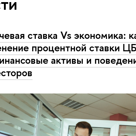
ти
евая ставка Vs экономика: к
енение процентной ставки ЦБ
финансовые активы и поведен
есторов