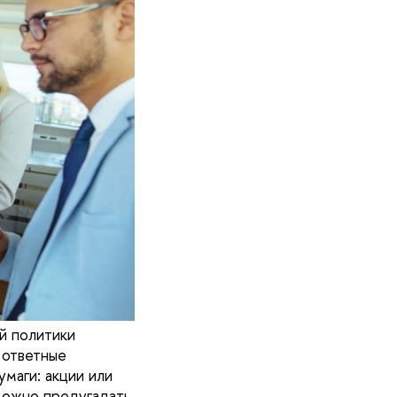
й политики
 ответные
маги: акции или
можно предугадать