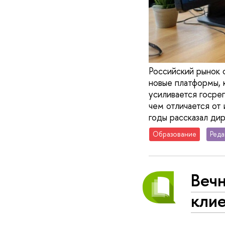
Российский рынок 
новые платформы, 
усиливается госре
чем отличается от
годы рассказал ди
Образование
Реда
Вечн
кли