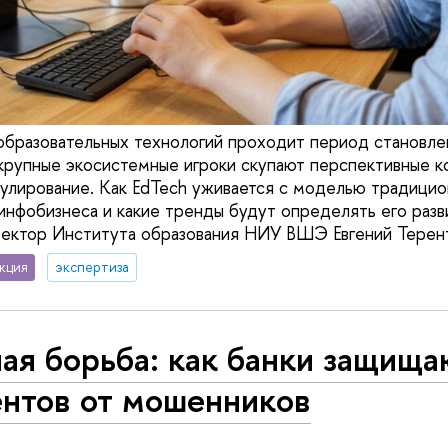
образовательных технологий проходит период становле
крупные экосистемные игроки скупают перспективные к
гулирование. Как EdTech уживается с моделью традицио
 инфобизнеса и какие тренды будут определять его раз
ректор Института образования НИУ ВШЭ Евгений Терен
кция
экспертиза
ая борьба: как банки защища
ентов от мошенников