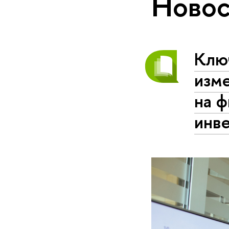
Новос
Ключ
изм
на 
инв