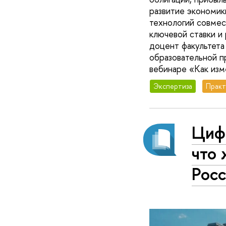
развитие экономик
технологий совмес
ключевой ставки и
доцент факультета
образовательной п
вебинаре «Как изм
Экспертиза
Практ
Циф
что
Рос