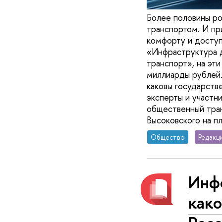
Более половины ро
транспортом. И пр
комфорту и доступ
«Инфраструктура д
транспорт», на эт
миллиарды рублей.
каковы государств
эксперты и участн
общественный тран
Высоковского на 
Общество
Редакц
Инф
како