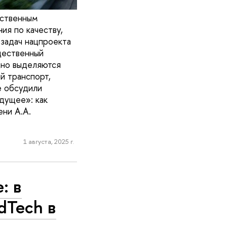
ественным
ия по качеству,
задач нацпроекта
щественный
дно выделяются
й транспорт,
е обсудили
дущее»: как
ни А.А.
1 августа, 2025 г.
: в
dTech в