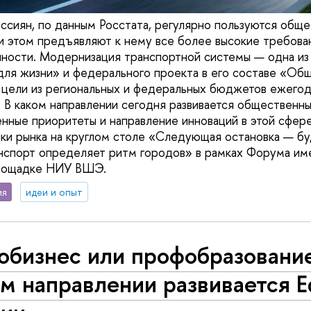
ссиян, по данным Росстата, регулярно пользуются общ
и этом предъявляют к нему все более высокие требован
ности. Модернизация транспортной системы — одна из 
ля жизни» и федерального проекта в его составе «Об
и цели из региональных и федеральных бюджетов ежего
 В каком направлении сегодня развивается общественны
енные приоритеты и направление инноваций в этой сфер
ики рынка на круглом столе «Следующая остановка — бу
спорт определяет ритм городов» в рамках Форума име
площадке НИУ ВШЭ.
ия
идеи и опыт
обизнес или профобразование
м направлении развивается E