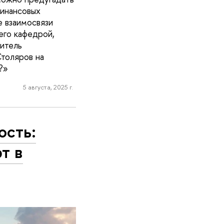
финансовых
 взаимосвязи
его кафедрой,
итель
толяров на
?»
5 августа, 2025 г.
ость:
т в