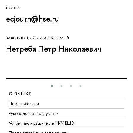
ПОЧТА
ecjourn@hse.ru
ЗАВЕДУЮЩИЙ ЛАБОРАТОРИЕЙ
Нетреба Петр Николаевич
О ВЫШКЕ
Цифры и факты
Л
Руководство и структура
Д
Устойчивое развитие в НИУ ВШЭ
О
Преподаватели и сотрудники
П