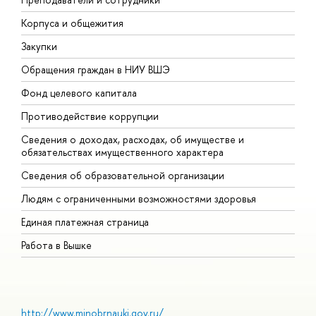
Корпуса и общежития
В
Закупки
П
Обращения граждан в НИУ ВШЭ
А
Фонд целевого капитала
Д
Противодействие коррупции
Ц
Сведения о доходах, расходах, об имуществе и
Б
обязательствах имущественного характера
О
Сведения об образовательной организации
О
Людям с ограниченными возможностями здоровья
Единая платежная страница
Работа в Вышке
http://www.minobrnauki.gov.ru/