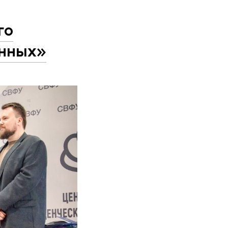
го
анных»