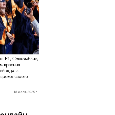
и: Б1, Совкомбанк,
м красных
тей ждала
 время своего
15 июля, 2025 г.
 онлайн-