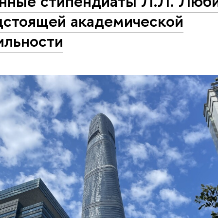
нные стипендиаты Л.Л. Люби
дстоящей академической
ильности