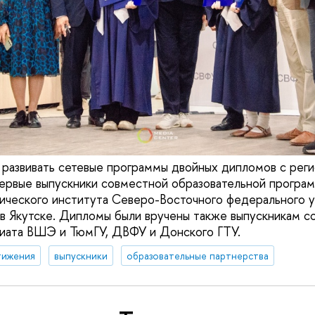
развивать сетевые программы двойных дипломов с рег
Первые выпускники совместной образовательной прогр
ческого института Северо-Восточного федерального у
в Якутске. Дипломы были вручены также выпускникам с
риата ВШЭ и ТюмГУ, ДВФУ и Донского ГТУ.
тижения
выпускники
образовательные партнерства