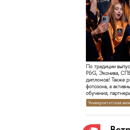
По традиции выпус
P&G, Эконива, СПБ
дипломов! Также р
фотозона, а актив
обучения, партнер
Университетская жиз
Встр