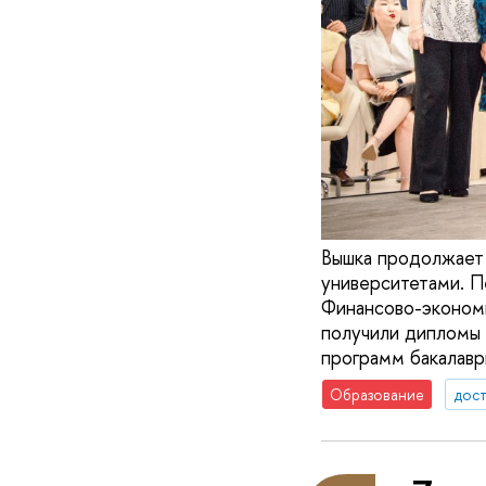
Вышка продолжает 
университетами. 
Финансово-экономи
получили дипломы 
программ бакалав
Образование
дос