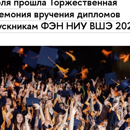
юля прошла Торжественная
емония вручения дипломов
ускникам ФЭН НИУ ВШЭ 20