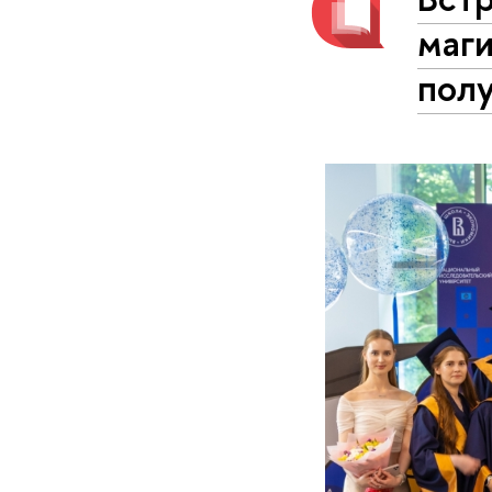
маг
пол