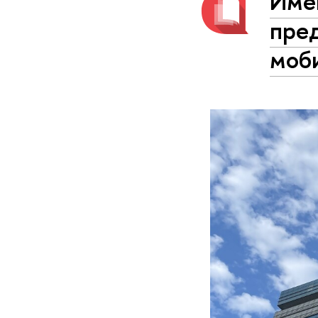
Име
пре
моб