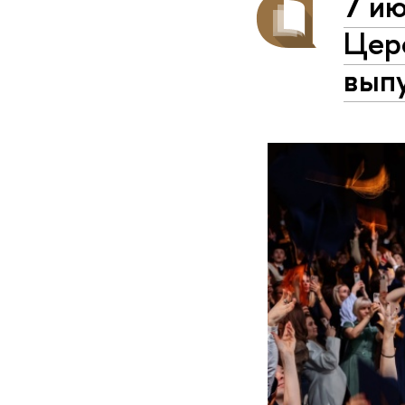
7 и
Цер
вып