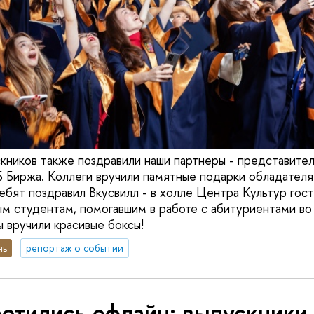
кников также поздравили наши партнеры - представител
 Биржа. Коллеги вручили памятные подарки обладателя
ебят поздравил Вкусвилл - в холле Центра Культур гос
ным студентам, помогавшим в работе с абитуриентами во
ы вручили красивые боксы!
нь
репортаж о событии
етились офлайн: выпускники