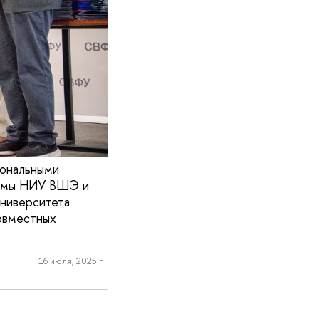
иональными
аммы НИУ ВШЭ и
ниверситета
овместных
16 июля, 2025 г.